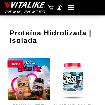
Carrito
Mi
cuenta
Proteína Hidrolizada |
Isolada
¡Oferta!