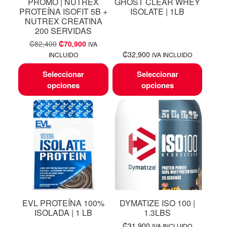
PROMO | NUTREX
GHOST CLEAR WHEY
PROTEÍNA ISOFIT 5B +
ISOLATE | 1LB
NUTREX CREATINA
200 SERVIDAS
₡
82,400
₡
70,900
IVA
₡
32,900
INCLUIDO
IVA INCLUIDO
Seleccionar
Seleccionar
opciones
opciones
EVL PROTEÍNA 100%
DYMATIZE ISO 100 |
ISOLADA | 1 LB
1.3LBS
₡
31,900
IVA INCLUIDO