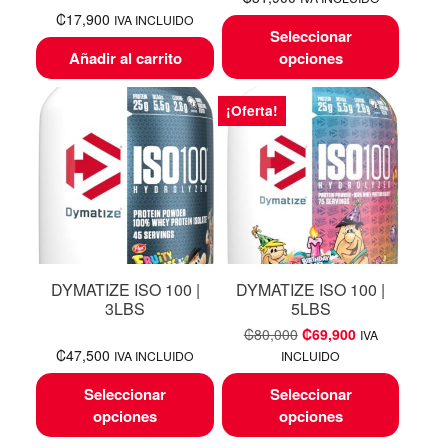
₡
17,900
IVA INCLUIDO
Seleccionar
Añadir al carrito
opciones
¡Oferta!
DYMATIZE ISO 100 |
DYMATIZE ISO 100 |
3LBS
5LBS
₡
80,000
₡
69,900
IVA
₡
47,500
IVA INCLUIDO
INCLUIDO
Seleccionar
Seleccionar
opciones
opciones