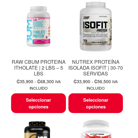
RAW CBUM PROTEINA
NUTREX PROTEÍNA
ITHOLATE | 2 LBS – 5
ISOLADA ISOFIT | 30-70
LBS
SERVIDAS
₡
35,900
-
₡
68,300
₡
33,900
-
₡
56,500
IVA
IVA
INCLUIDO
INCLUIDO
Seleccionar
Seleccionar
opciones
opciones