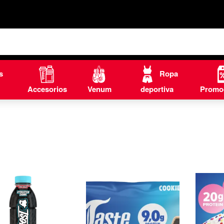
s
Ropa
Accesorios
Venum
deportiva
Promo