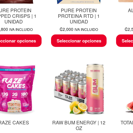
URE PROTEIN
PURE PROTEIN
A
PED CRISPS | 1
PROTEINA RTD | 1
UNIDAD
UNIDAD
,800
₡
2,000
₡
2,
IVA INCLUIDO
IVA INCLUIDO
eccionar opciones
Seleccionar opciones
Selec
RAZE CAKES
RAW BUM ENERGY | 12
TOTA
OZ