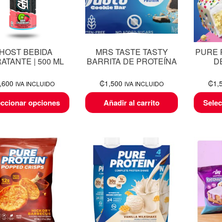
HOST BEBIDA
MRS TASTE TASTY
PURE 
ATANTE | 500 ML
BARRITA DE PROTEÍNA
D
,600
₡
1,500
₡
1,
IVA INCLUIDO
IVA INCLUIDO
eccionar opciones
Añadir al carrito
Selec