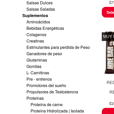
Salsas Dulces
₡
7
Salsas Saladas
Sel
Suplementos
Aminoácidos
Bebidas Energéticas
Colagenos
MUY
Creatinas
Estimulantes para perdida de Peso
Ganadores de peso
Glutaminas
Gomitas
L- Carnitinas
Pre - entrenos
RE
Promotores del sueño
Propulsores de Testosterona
R
Proteínas
₡
2
Proteína de carne
Proteína Hidrolizada | Isolada