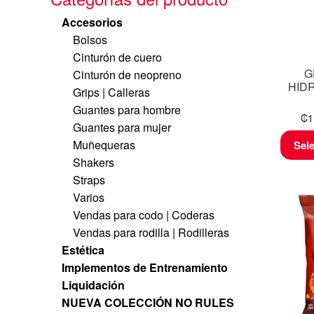
Accesorios
Bolsos
Cinturón de cuero
G
Cinturón de neopreno
HIDR
Grips | Calleras
Guantes para hombre
₡
1
Guantes para mujer
Muñequeras
Sel
Shakers
Straps
Varios
Vendas para codo | Coderas
Vendas para rodilla | Rodilleras
Estética
Implementos de Entrenamiento
Liquidación
NUEVA COLECCIÓN NO RULES