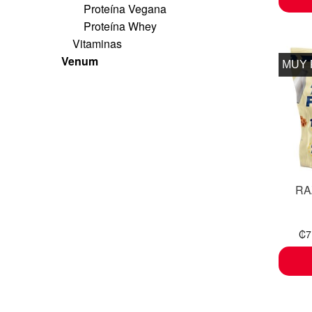
Proteína Vegana
Proteína Whey
Vitaminas
Venum
MUY
RA
₡
7