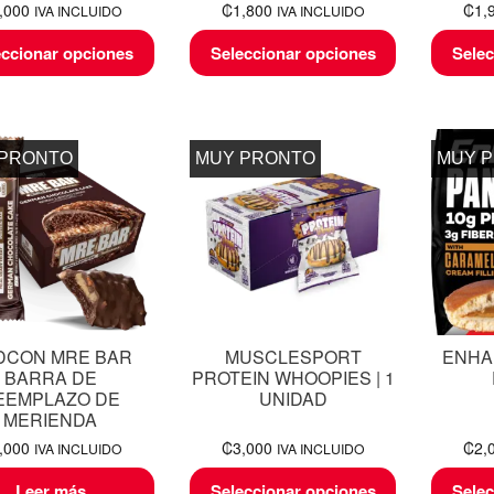
,000
₡
1,800
₡
1,
IVA INCLUIDO
IVA INCLUIDO
eccionar opciones
Seleccionar opciones
Selec
 PRONTO
MUY PRONTO
MUY 
DCON MRE BAR
MUSCLESPORT
ENHA
BARRA DE
PROTEIN WHOOPIES | 1
EEMPLAZO DE
UNIDAD
MERIENDA
,000
₡
3,000
₡
2,
IVA INCLUIDO
IVA INCLUIDO
Leer más
Seleccionar opciones
Selec