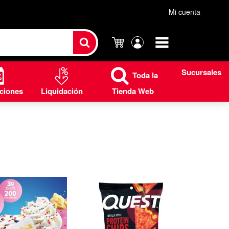
Mi cuenta
Carrito
Mi
cuenta
Sucursales
Toda la
ciones
Liquidación
Tienda Web