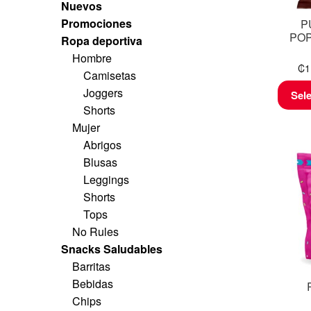
Nuevos
Promociones
P
POP
Ropa deportiva
Hombre
₡
1
Camisetas
Joggers
Sel
Shorts
Mujer
Abrigos
Blusas
Leggings
Shorts
Tops
No Rules
Snacks Saludables
Barritas
Bebidas
Chips