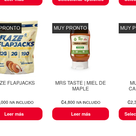
 PRONTO
MUY PRONTO
MUY 
ZE FLAPJACKS
MRS TASTE | MIEL DE
M
MAPLE
CA
,000
₡
4,800
₡
2,
IVA INCLUIDO
IVA INCLUIDO
Leer más
Leer más
Selec