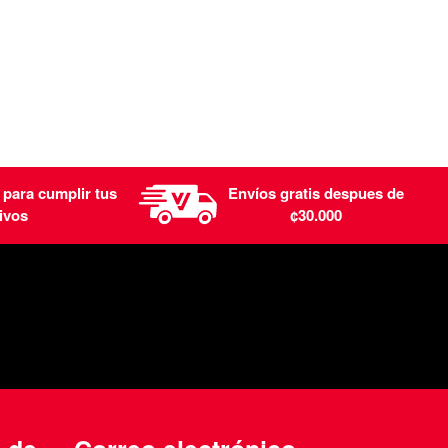
 para cumplir tus
Envíos gratis despues de
ivos
¢30.000