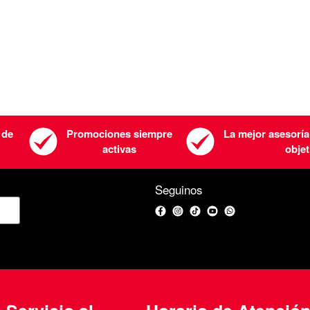
 de
Promociones siempre
La mejor asesoría
activas
objet
Seguinos
Facebook
Instagram
TikTok
YouTube
WhatsApp