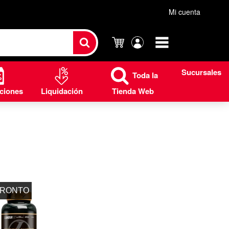
Mi cuenta
Carrito
Mi
cuenta
Sucursales
Toda la
ciones
Liquidación
Tienda Web
PRONTO