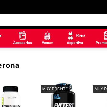
s
Ropa
Accesorios
Venum
deportiva
Promo
erona
MUY PRONTO
MUY 