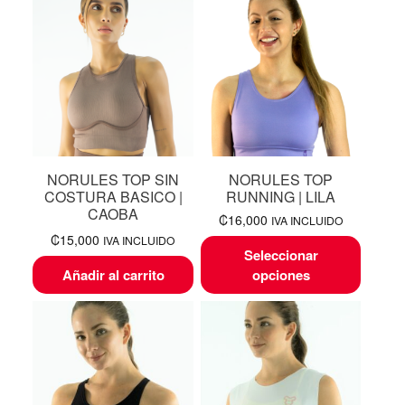
NORULES TOP SIN
NORULES TOP
COSTURA BASICO |
RUNNING | LILA
CAOBA
₡
16,000
IVA INCLUIDO
₡
15,000
IVA INCLUIDO
Seleccionar
Añadir al carrito
opciones