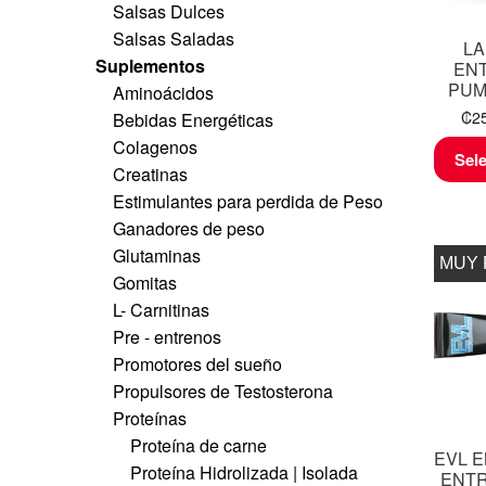
Salsas Dulces
Salsas Saladas
LA
Suplementos
EN
PUM
Aminoácidos
₡
2
Bebidas Energéticas
Colagenos
Sel
Creatinas
Estimulantes para perdida de Peso
Ganadores de peso
Glutaminas
MUY
Gomitas
L- Carnitinas
Pre - entrenos
Promotores del sueño
Propulsores de Testosterona
Proteínas
Proteína de carne
EVL 
Proteína Hidrolizada | Isolada
ENTR