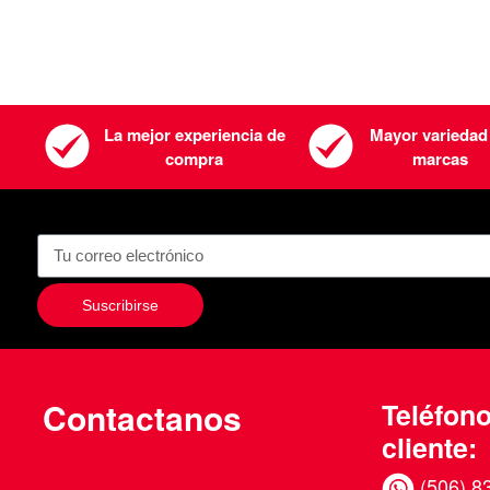
La mejor experiencia de
Mayor variedad
compra
marcas
Suscribirse
Contactanos
Teléfono
cliente:
(506) 8