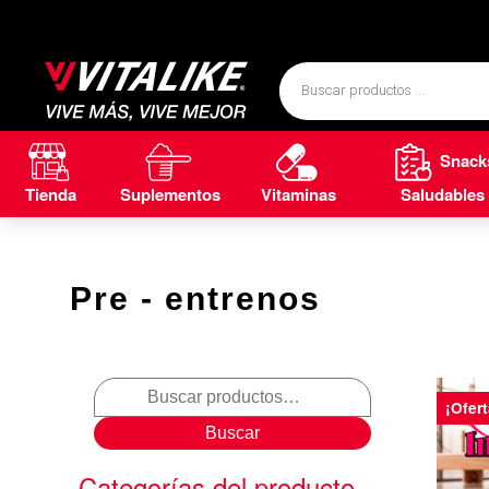
Snack
Tienda
Suplementos
Vitaminas
Saludables
Pre - entrenos
¡Ofert
Buscar
Categorías del producto