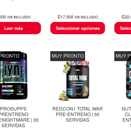
600
₡
17,500
₡
22
IVA INCLUIDO
IVA INCLUIDO
Leer más
Seleccionar opciones
Selec
 PRONTO
MUY PRONTO
MUY 
PROSUPPS
REDCON1 TOTAL WAR
NUT
PRENTRENO
PRE-ENTRENO | 50
CL
NIGHTMARE | 30
SERVIDAS
ENT
SERVIDAS