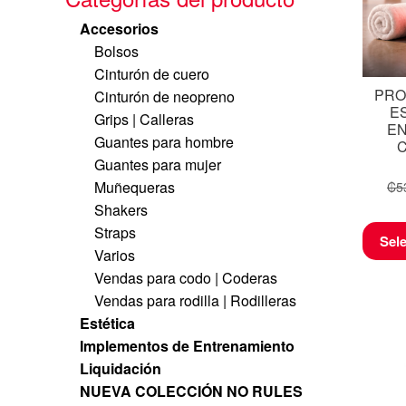
Accesorios
Bolsos
Cinturón de cuero
PRO
Cinturón de neopreno
E
Grips | Calleras
EN
Guantes para hombre
C
Guantes para mujer
Muñequeras
₡
5
Shakers
Straps
Sel
Varios
Vendas para codo | Coderas
Vendas para rodilla | Rodilleras
Estética
Implementos de Entrenamiento
Liquidación
NUEVA COLECCIÓN NO RULES