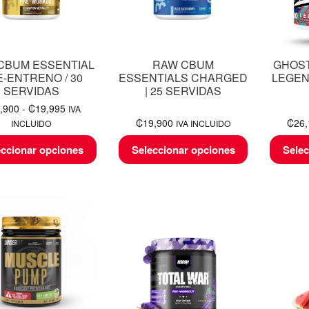
CBUM ESSENTIAL
RAW CBUM
GHOS
-ENTRENO / 30
ESSENTIALS CHARGED
LEGEN
SERVIDAS
| 25 SERVIDAS
,900
-
₡
19,995
IVA
₡
19,900
₡
26
INCLUIDO
IVA INCLUIDO
eccionar opciones
Seleccionar opciones
Selec