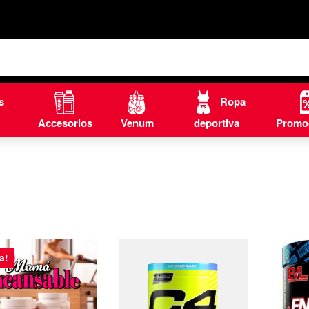
s
Ropa
Accesorios
Venum
deportiva
Promo
a!