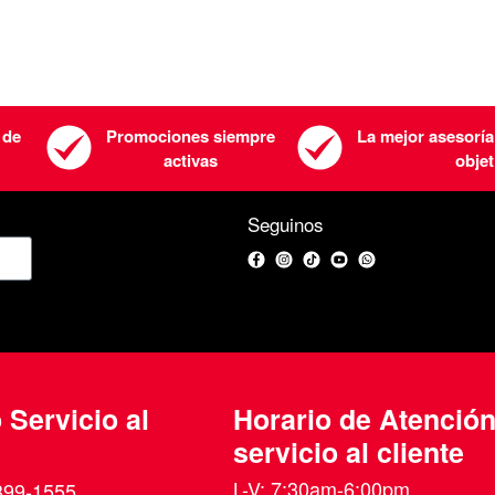
 de
Promociones siempre
La mejor asesoría
activas
objet
Seguinos
Facebook
Instagram
TikTok
YouTube
WhatsApp
 Servicio al
Horario de Atenció
servicio al cliente
L-V: 7:30am-6:00pm
399-1555