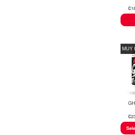
₡
1
MUY
GH
₡
2
Sel