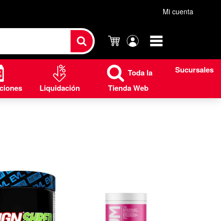
Mi cuenta
Carrito
Mi
cuenta
Sucursales
Toda la
ciones
Liquidación
Tienda Web