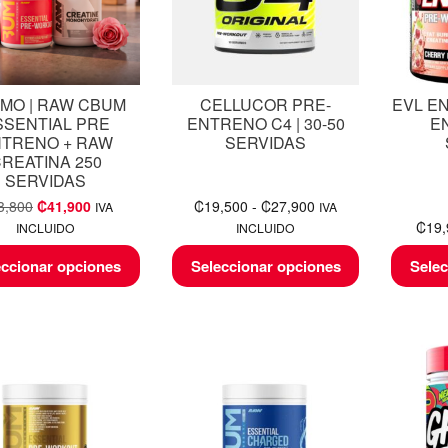
MO | RAW CBUM
CELLUCOR PRE-
EVL E
SSENTIAL PRE
ENTRENO C4 | 30-50
E
TRENO + RAW
SERVIDAS
REATINA 250
SERVIDAS
3,800
₡
41,900
₡
19,500
-
₡
27,900
IVA
IVA
₡
19
INCLUIDO
INCLUIDO
eccionar opciones
Seleccionar opciones
Selec