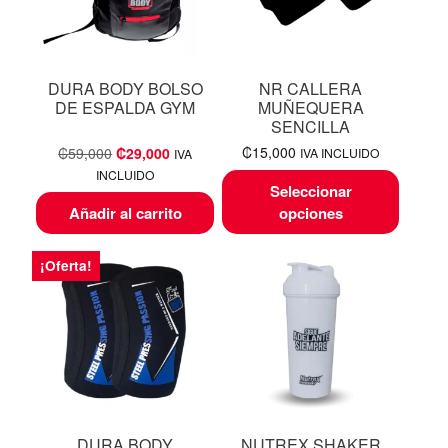
DURA BODY BOLSO
NR CALLERA
DE ESPALDA GYM
MUÑEQUERA
SENCILLA
₡
15,000
₡
59,000
₡
29,000
IVA INCLUIDO
IVA
INCLUIDO
Seleccionar
Añadir al carrito
opciones
¡Oferta!
DURA BODY
NUTREX SHAKER