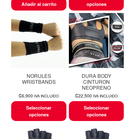
Añadir al carrito
opciones
NORULES
DURA BODY
WRISTBANDS
CINTURON
NEOPRENO
₡
6,900
₡
22,500
IVA INCLUIDO
IVA INCLUIDO
Seleccionar
Seleccionar
opciones
opciones