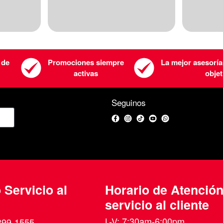
 de
Promociones siempre
La mejor asesoría
activas
objet
Seguinos
Facebook
Instagram
TikTok
YouTube
WhatsApp
 Servicio al
Horario de Atenció
servicio al cliente
L-V: 7:30am-6:00pm
399-1555