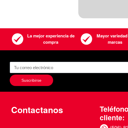
La mejor experiencia de
Mayor variedad
compra
marcas
Suscribirse
Contactanos
Teléfono
cliente:
(506) 8