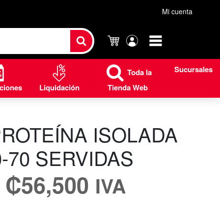
Mi cuenta
Carrito
Mi
cuenta
Sucursales
Toda la
ciones
Liquidación
Tienda Web
ROTEÍNA ISOLADA
30-70 SERVIDAS
₡
56,500
IVA