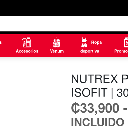
s
Ropa
Accesorios
Venum
deportiva
Promo
NUTREX P
ISOFIT | 
₡
33,900
-
INCLUIDO