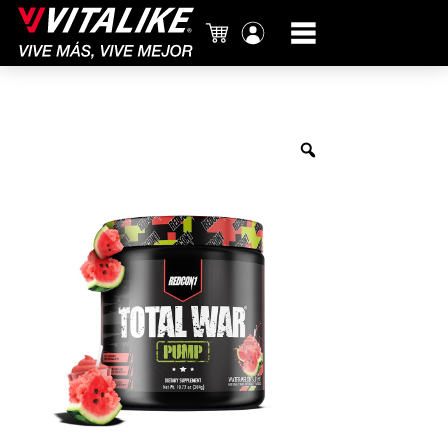
Carrito
Mi
cuenta