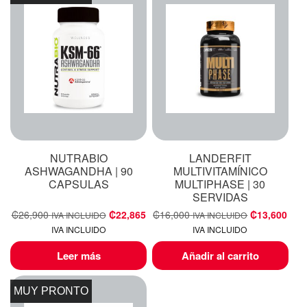
NUTRABIO
LANDERFIT
ASHWAGANDHA | 90
MULTIVITAMÍNICO
CAPSULAS
MULTIPHASE | 30
SERVIDAS
₡
26,900
₡
22,865
₡
16,000
₡
13,600
IVA INCLUIDO
IVA INCLUIDO
IVA INCLUIDO
IVA INCLUIDO
Leer más
Añadir al carrito
MUY PRONTO