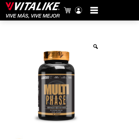
Carrito
Mi
cuenta