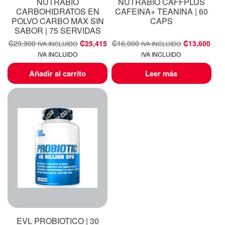
NUTRABIO
NUTRABIO CAFFPLUS
CARBOHIDRATOS EN
CAFEINA+ TEANINA | 60
POLVO CARBO MAX SIN
CAPS
SABOR | 75 SERVIDAS
₡
29,900
₡
25,415
₡
16,000
₡
13,600
IVA INCLUIDO
IVA INCLUIDO
IVA INCLUIDO
IVA INCLUIDO
Añadir al carrito
Leer más
EVL PROBIOTICO | 30