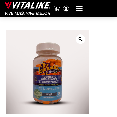
Carrito
Mi
cuenta