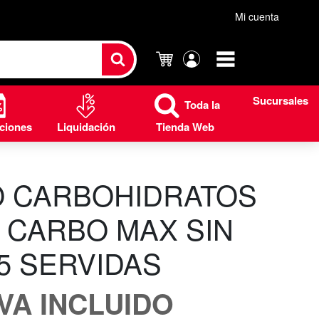
Mi cuenta
Carrito
Mi
cuenta
Sucursales
Toda la
ciones
Liquidación
Tienda Web
O CARBOHIDRATOS
 CARBO MAX SIN
75 SERVIDAS
IVA INCLUIDO