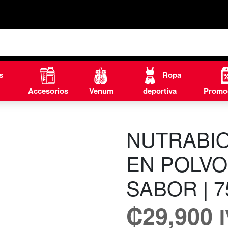
s
Ropa
Accesorios
Venum
deportiva
Promo
NUTRABI
EN POLVO
SABOR | 
₡
29,900