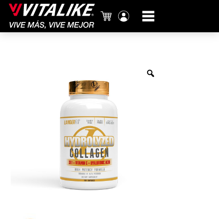
Carrito
Mi
cuenta