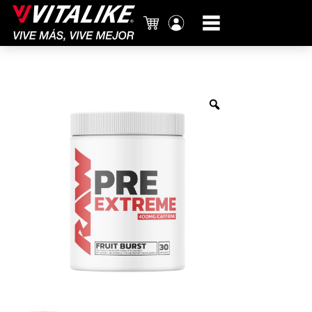
Carrito
Mi
cuenta