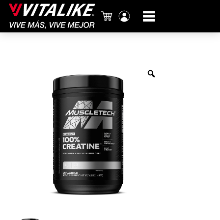
Carrito
Mi
cuenta