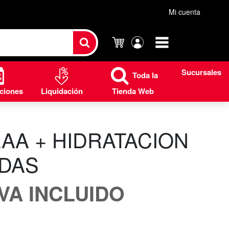
Mi cuenta
Carrito
Mi
cuenta
Sucursales
Toda la
ciones
Liquidación
Tienda Web
AA + HIDRATACION
IDAS
IVA INCLUIDO