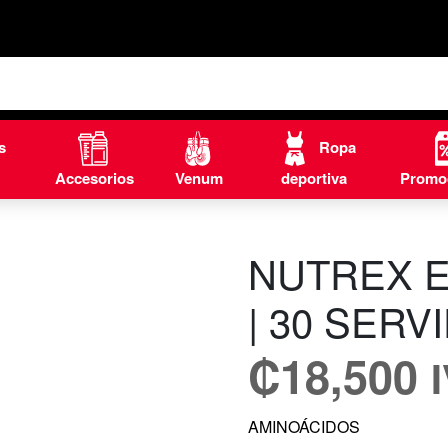
s
Ropa
Accesorios
Venum
deportiva
Promo
NUTREX E
| 30 SERV
₡
18,500
AMINOÁCIDOS