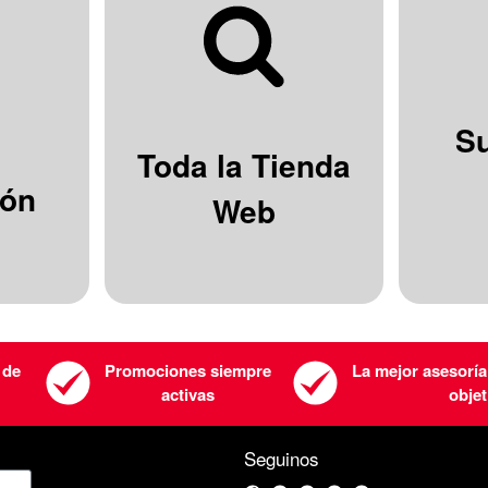
S
Toda la Tienda
ión
Web
 de
Promociones siempre
La mejor asesoría
activas
objet
Seguinos