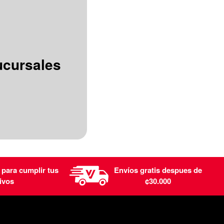
ucursales
 para cumplir tus
Envíos gratis despues de
ivos
¢30.000