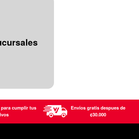
ucursales
 para cumplir tus
Envíos gratis despues de
ivos
¢30.000