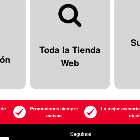
S
Toda la Tienda
ión
Web
 de
Promociones siempre
La mejor asesoría
activas
objet
Seguinos