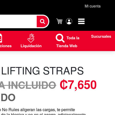
Mi cuenta
Carrito
Mi
cuenta
Sucursales
Toda la
ciones
Liquidación
Tienda Web
LIFTING STRAPS
₡
7,650
VA INCLUIDO
IDO
 No Rules aligeran las cargas, te permite
 de la técnica y no en el agarre, adicionalmente