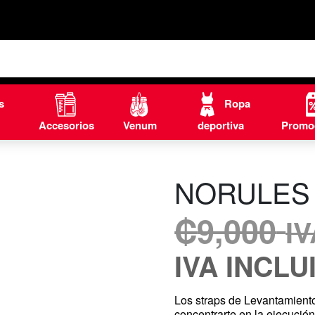
s
Ropa
Accesorios
Venum
deportiva
Promo
NORULES 
₡
9,000
I
IVA INCLU
Los straps de Levantamiento
concentrarte en la ejecución