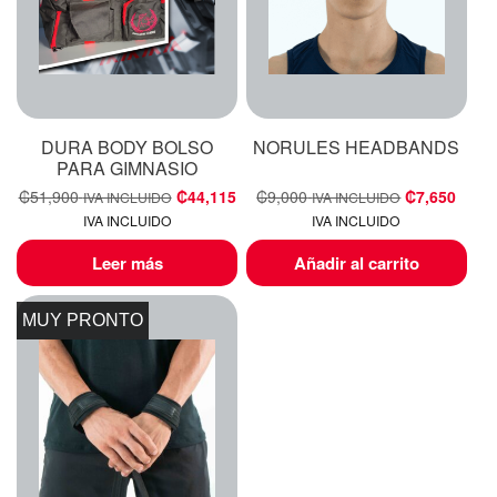
DURA BODY BOLSO
NORULES HEADBANDS
PARA GIMNASIO
₡
51,900
₡
44,115
₡
9,000
₡
7,650
IVA INCLUIDO
IVA INCLUIDO
IVA INCLUIDO
IVA INCLUIDO
Leer más
Añadir al carrito
MUY PRONTO