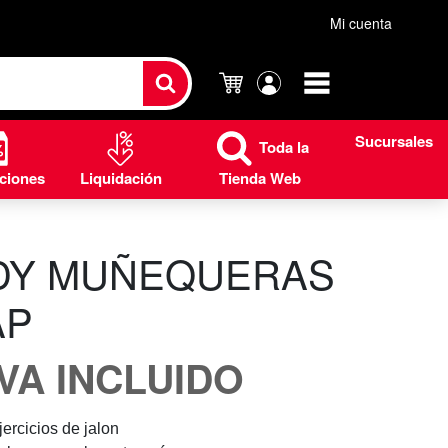
Mi cuenta
Carrito
Mi
cuenta
Sucursales
Toda la
ciones
Liquidación
Tienda Web
DY MUÑEQUERAS
AP
IVA INCLUIDO
jercicios de jalon