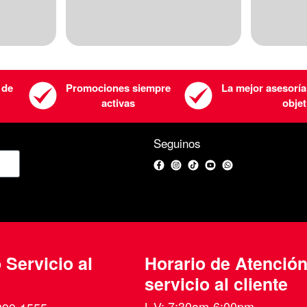
 de
Promociones siempre
La mejor asesoría
activas
objet
Seguinos
Facebook
Instagram
TikTok
YouTube
WhatsApp
 Servicio al
Horario de Atenció
servicio al cliente
L-V: 7:30am-6:00pm