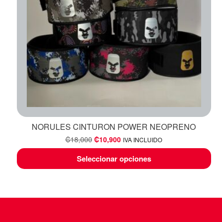
NORULES CINTURON POWER NEOPRENO
₡
18,000
₡
10,900
IVA INCLUIDO
Seleccionar opciones