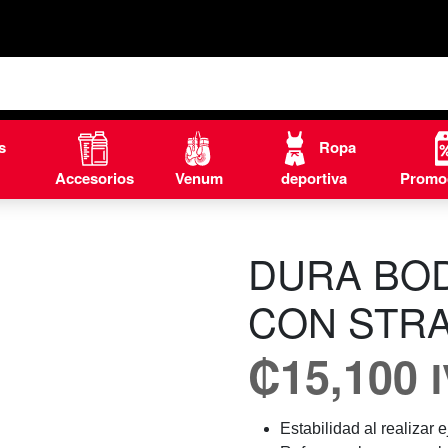
s
Ropa
Accesorios
Venum
deportiva
Promo
DURA BO
CON STR
₡
15,100
Estabilidad al realizar e