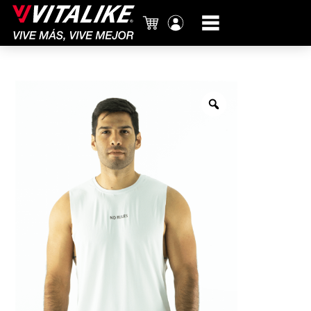
Carrito
Mi
cuenta