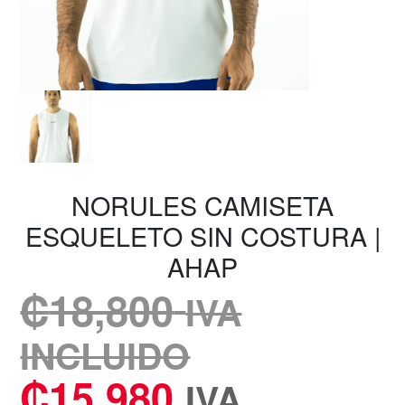
NORULES CAMISETA
ESQUELETO SIN COSTURA |
AHAP
₡
18,800
IVA
INCLUIDO
₡
15,980
IVA