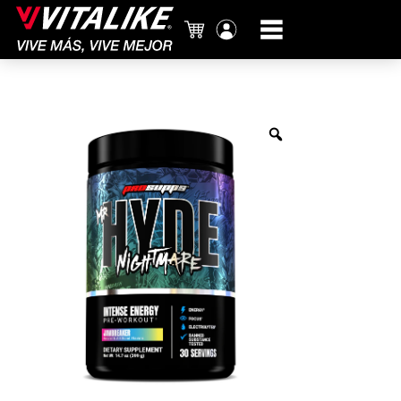
Carrito
Mi
cuenta