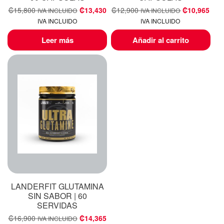
₡
15,800
₡
13,430
₡
12,900
₡
10,965
IVA INCLUIDO
IVA INCLUIDO
IVA INCLUIDO
IVA INCLUIDO
Leer más
Añadir al carrito
LANDERFIT GLUTAMINA
SIN SABOR | 60
SERVIDAS
₡
16,900
₡
14,365
IVA INCLUIDO