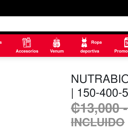
s
Ropa
Accesorios
Venum
deportiva
Promo
NUTRABIO
| 150-400
₡
13,000
-
INCLUIDO