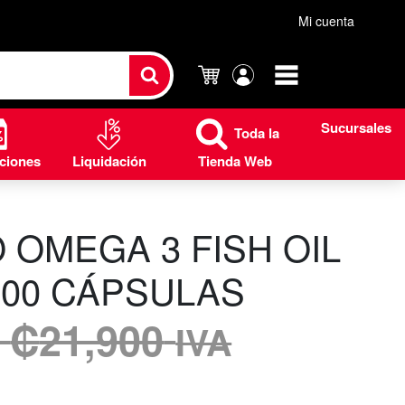
Mi cuenta
Carrito
Mi
cuenta
Sucursales
Toda la
ciones
Liquidación
Tienda Web
 OMEGA 3 FISH OIL
-500 CÁPSULAS
₡
21,900
IVA