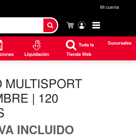
Mi cuenta
Carrito
Mi
cuenta
Sucursales
Toda la
ciones
Liquidación
Tienda Web
 MULTISPORT
BRE | 120
S
IVA INCLUIDO