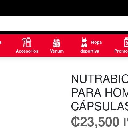
s
Ropa
Accesorios
Venum
deportiva
Promo
NUTRABIO
PARA HOM
CÁPSULA
₡
23,500