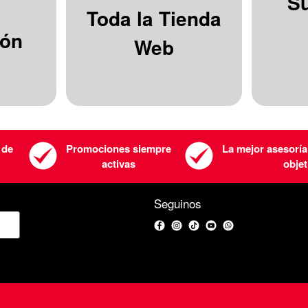
S
Toda la Tienda
ión
Web
 de
Promociones siempre
La mejor asesoría
activas
objet
Seguinos
Facebook
Instagram
TikTok
YouTube
WhatsApp