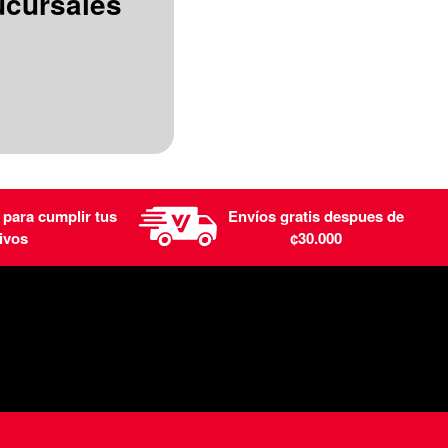
ucursales
 para cumplir tus
Envíos gratis despues de
ivos
¢30.000