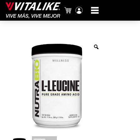
Carrito
Mi
cuenta