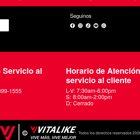
Seguinos
Facebook
Instagram
TikTok
YouTube
WhatsApp
 Servicio al
Horario de Atenció
servicio al cliente
L-V: 7:30am-6:00pm
399-1555
S: 8:00am-2:00pm
D: Cerrado
Todos los derechos reservados 202