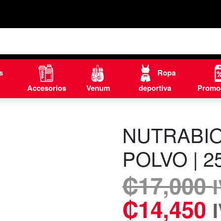
s
Ropa
Accesorios
Venum
deportiva
Promo
NUTRABIO
POLVO | 2
₡
17,000
₡
14,450