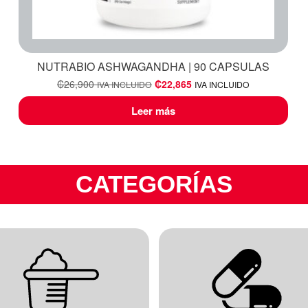
NUTRABIO ASHWAGANDHA | 90 CAPSULAS
₡
26,900
₡
22,865
IVA INCLUIDO
IVA INCLUIDO
Leer más
CATEGORÍAS