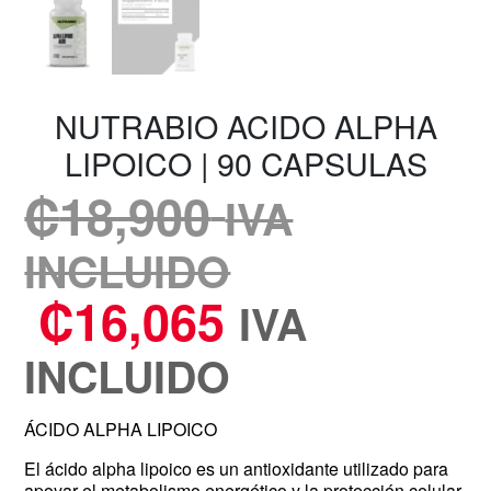
NUTRABIO ACIDO ALPHA
LIPOICO | 90 CAPSULAS
₡
18,900
IVA
INCLUIDO
₡
16,065
IVA
INCLUIDO
ÁCIDO ALPHA LIPOICO
El ácido alpha lipoico es un antioxidante utilizado para
apoyar el metabolismo energético y la protección celular.