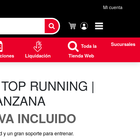
Mi cuenta
Carrito
Mi
cuenta
Sucursales
Toda la
ciones
Liquidación
Tienda Web
TOP RUNNING |
ANZANA
IVA INCLUIDO
d y un gran soporte para entrenar.