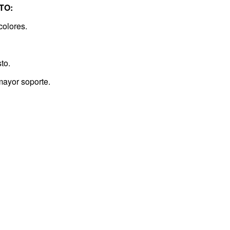
TO:
colores.
to.
ayor soporte.