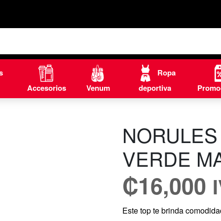
s
Ropa
Accesorios
Venum
deportiva
Promo
NORULES 
VERDE M
₡
16,000
Este top te brinda comodida