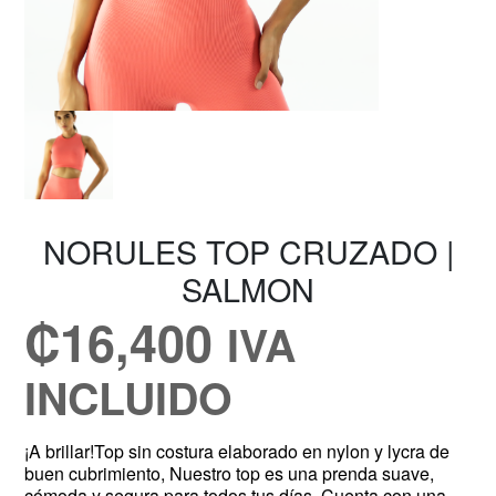
NORULES TOP CRUZADO |
SALMON
₡
16,400
IVA
INCLUIDO
¡A brillar!Top sin costura elaborado en nylon y lycra de
buen cubrimiento, Nuestro top es una prenda suave,
cómoda y segura para todos tus días. Cuenta con una