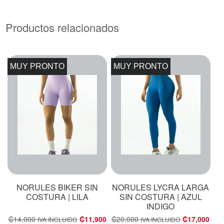
Productos relacionados
MUY PRONTO
MUY PRONTO
NORULES BIKER SIN
NORULES LYCRA LARGA
COSTURA | LILA
SIN COSTURA | AZUL
INDIGO
₡
14,000
₡
11,900
₡
20,000
₡
17,000
IVA INCLUIDO
IVA INCLUIDO