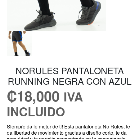
NORULES PANTALONETA
RUNNING NEGRA CON AZUL
₡
18,000
IVA
INCLUIDO
Siempre da lo mejor de ti! Esta pantaloneta No Rules, te
da libertad de movimiento gracias a diseño corto, te da
seguridad y te permite concentrarte en la competencia.