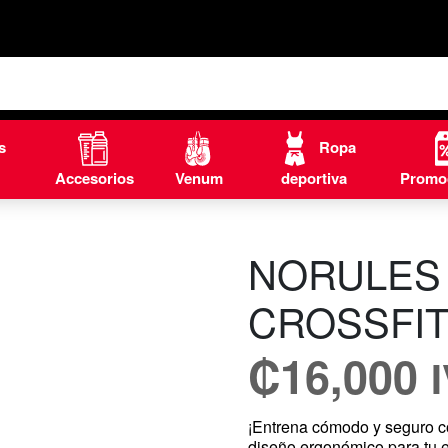
s
Ropa
Accesorios
Venum
deportiva
Promo
NORULES
CROSSFIT
₡
16,000
¡Entrena cómodo y seguro c
diseño ergonómico para tu