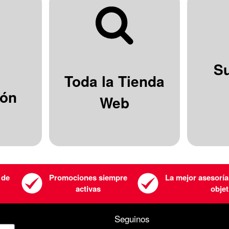
S
Toda la Tienda
ión
Web
 de
Promociones siempre
La mejor asesoría
activas
objet
Seguinos