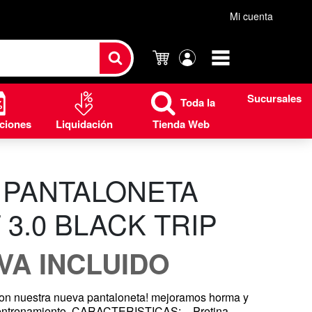
Mi cuenta
Carrito
Mi
cuenta
Sucursales
Toda la
ciones
Liquidación
Tienda Web
 PANTALONETA
 3.0 BLACK TRIP
IVA INCLUIDO
on nuestra nueva pantaloneta! mejoramos horma y
 entrenamiento. CARACTERISTICAS: – Pretina