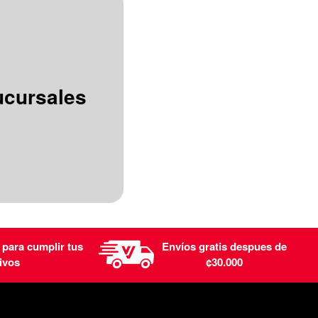
ucursales
 para cumplir tus
Envíos gratis despues de
ivos
¢30.000