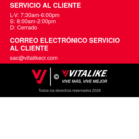
SERVICIO AL CLIENTE
L-V: 7:30am-6:00pm
S: 8:00am-2:00pm
D: Cerrado
CORREO ELECTRÓNICO SERVICIO
AL CLIENTE
sac@vitalikecr.com
Todos los derechos reservados 2026