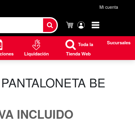
Mi cuenta
Carrito
Mi
cuenta
Sucursales
Toda la
ciones
Liquidación
Tienda Web
 PANTALONETA BE
IVA INCLUIDO