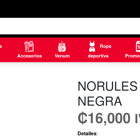
s
Ropa
Accesorios
Venum
deportiva
Promo
NORULES
NEGRA
₡
16,000
Detalles
: