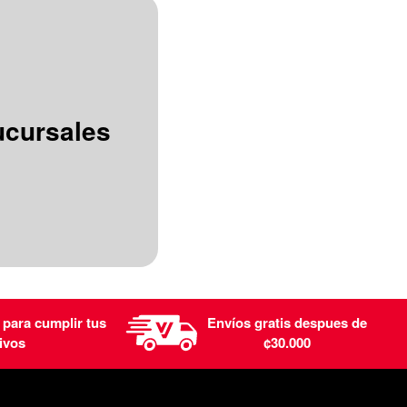
ucursales
 para cumplir tus
Envíos gratis despues de
ivos
¢30.000