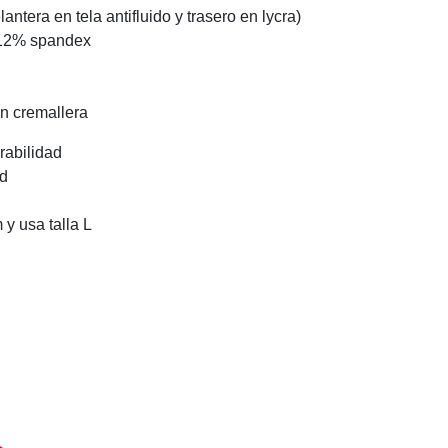
antera en tela antifluido y trasero en lycra)
 12% spandex
on cremallera
rabilidad
ad
y usa talla L