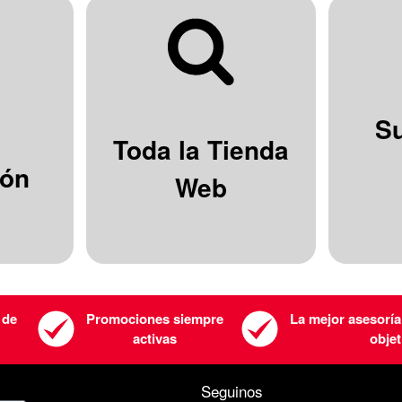
S
Toda la Tienda
ión
Web
 de
Promociones siempre
La mejor asesoría
activas
objet
Seguinos