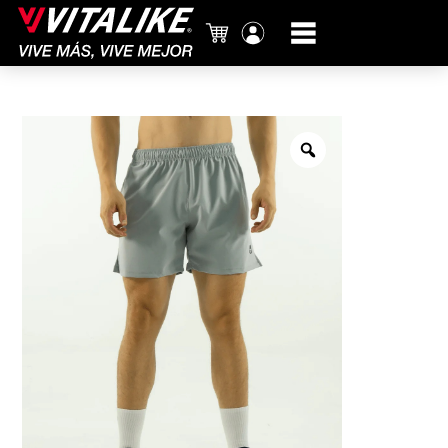
Carrito
Mi
cuenta