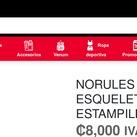
s
Ropa
Accesorios
Venum
deportiva
Promo
NORULES
ESQUELET
ESTAMPIL
₡
8,000
I