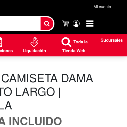
Mi cuenta
Carrito
Mi
cuenta
Sucursales
Toda la
ciones
Liquidación
Tienda Web
 CAMISETA DAMA
O LARGO |
LA
VA INCLUIDO