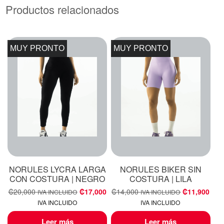
Productos relacionados
MUY PRONTO
MUY PRONTO
NORULES LYCRA LARGA
NORULES BIKER SIN
CON COSTURA | NEGRO
COSTURA | LILA
₡
20,000
₡
17,000
₡
14,000
₡
11,900
IVA INCLUIDO
IVA INCLUIDO
IVA INCLUIDO
IVA INCLUIDO
Leer más
Leer más