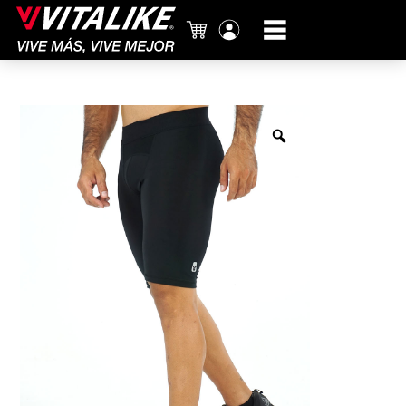
Carrito
Mi
cuenta