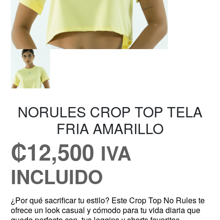
NORULES CROP TOP TELA
FRIA AMARILLO
₡
12,500
IVA
INCLUIDO
¿Por qué sacrificar tu estilo? Este Crop Top No Rules te
ofrece un look casual y cómodo para tu vida diaria que
queda perfecto con tus leggins y shorts favoritos.