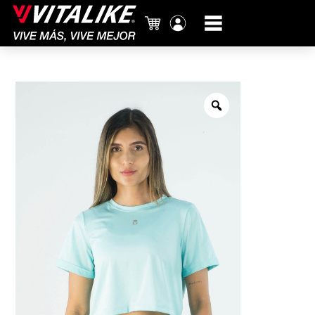
Carrito
Mi
cuenta