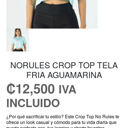
NORULES CROP TOP TELA
FRIA AGUAMARINA
₡
12,500
IVA
INCLUIDO
¿Por qué sacrificar tu estilo? Este Crop Top No Rules te
ofrece un look casual y cómodo para tu vida diaria que
queda perfecto con tus leggins y shorts favoritos.