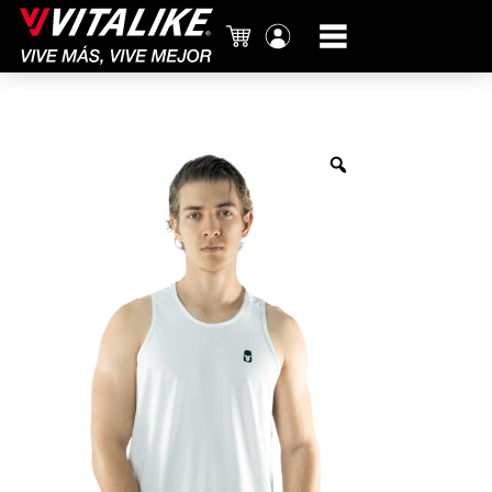
Carrito
Mi
cuenta