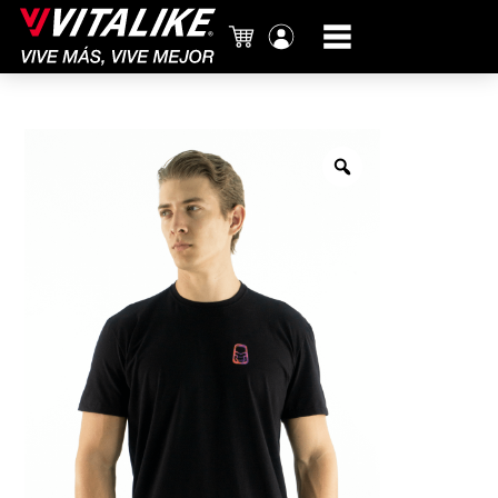
Carrito
Mi
cuenta