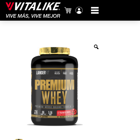
Carrito
Mi
cuenta