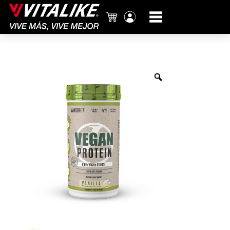
Carrito
Mi
cuenta