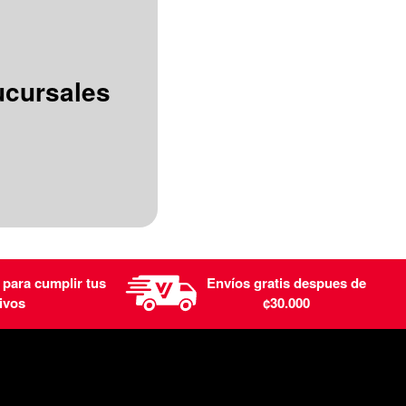
ucursales
 para cumplir tus
Envíos gratis despues de
ivos
¢30.000