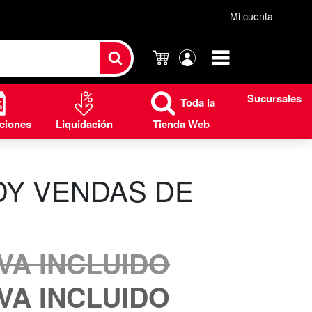
Mi cuenta
Carrito
Mi
cuenta
Sucursales
Toda la
ciones
Liquidación
Tienda Web
DY VENDAS DE
IVA INCLUIDO
IVA INCLUIDO