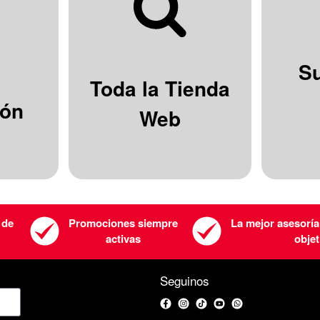
S
Toda la Tienda
ión
Web
 de
Promociones siempre
La mejor asesoría
activas
objet
Seguinos
Facebook
Instagram
TikTok
YouTube
WhatsApp