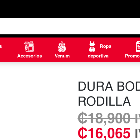
s
Ropa
Accesorios
Venum
deportiva
Promo
DURA BO
RODILLA
₡
18,900
₡
16,065