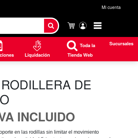
Mi cuenta
Carrito
Mi
cuenta
Sucursales
Toda la
ciones
Liquidación
Tienda Web
RODILLERA DE
NO
IVA INCLUIDO
porte en las rodillas sin limitar el movimiento