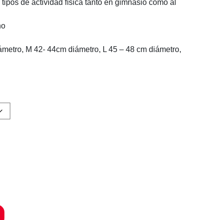
 tipos de actividad física tanto en gimnasio como al
no
ámetro,
M
42- 44cm diámetro,
L
45 – 48 cm diámetro,