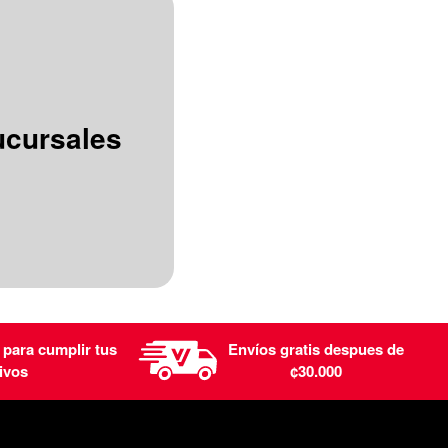
ucursales
 para cumplir tus
Envíos gratis despues de
ivos
¢30.000