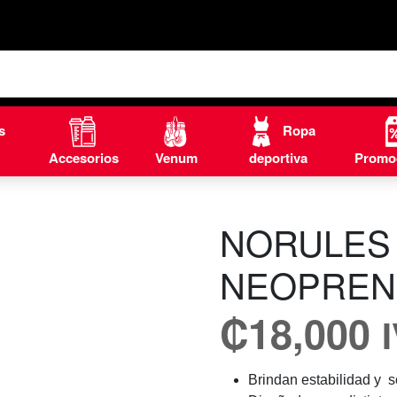
s
Ropa
Accesorios
Venum
deportiva
Promo
NORULES 
NEOPRE
₡
18,000
Brindan estabilidad y so