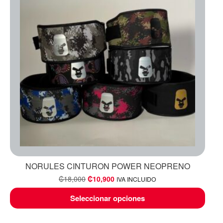
NORULES CINTURON POWER NEOPRENO
₡
18,000
₡
10,900
IVA INCLUIDO
Seleccionar opciones