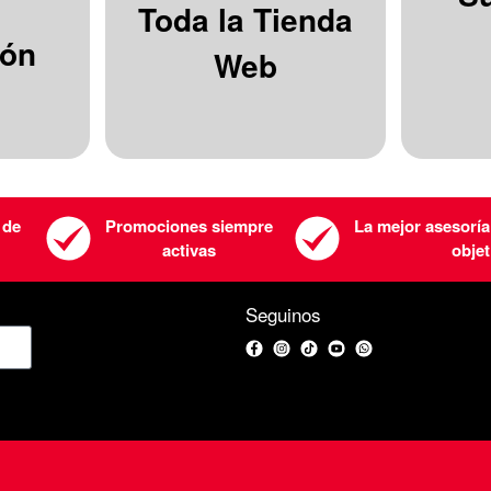
Toda la Tienda
ión
Web
 de
Promociones siempre
La mejor asesoría
activas
objet
Seguinos
Facebook
Instagram
TikTok
YouTube
WhatsApp