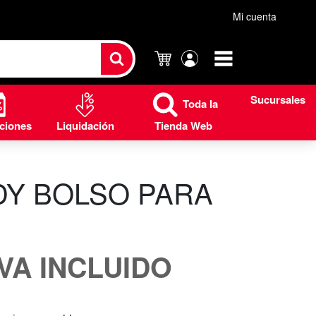
Mi cuenta
Carrito
Mi
cuenta
Sucursales
Toda la
ciones
Liquidación
Tienda Web
DY BOLSO PARA
O
IVA INCLUIDO