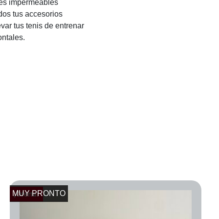
les impermeables
dos tus accesorios
var tus tenis de entrenar
ontales.
MUY PRONTO
¡Oferta!