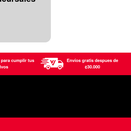
 para cumplir tus
Envíos gratis despues de
ivos
¢30.000