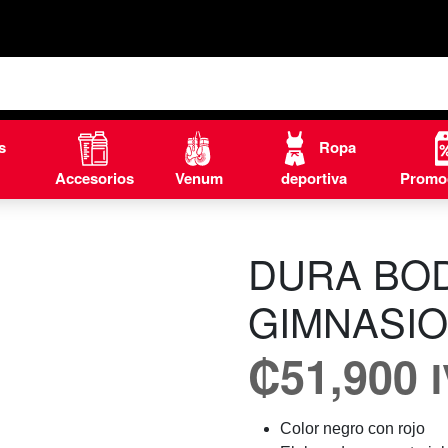
s
Ropa
Accesorios
Venum
deportiva
Promo
DURA BO
GIMNASI
₡
51,900
Color negro con rojo