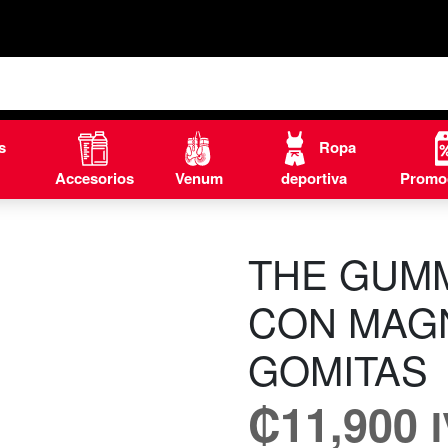
s
Ropa
Accesorios
Venum
deportiva
Promo
THE GUMM
CON MAGN
GOMITAS
₡
11,900