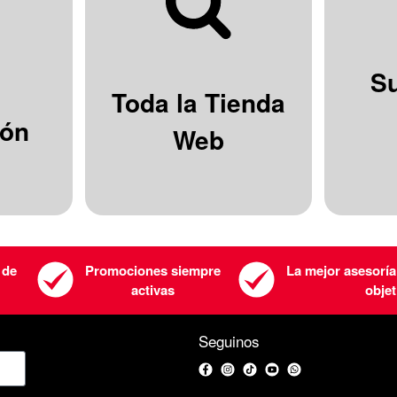
S
Toda la Tienda
ión
Web
 de
Promociones siempre
La mejor asesoría
activas
objet
Seguinos
Facebook
Instagram
TikTok
YouTube
WhatsApp