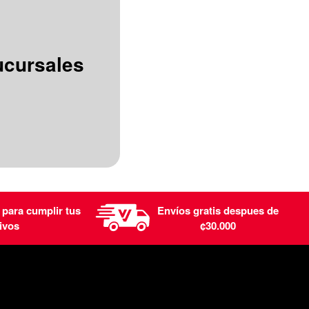
ucursales
 para cumplir tus
Envíos gratis despues de
ivos
¢30.000