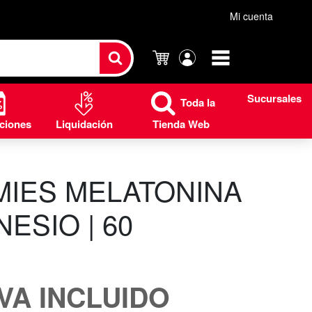
Mi cuenta
Carrito
Mi
cuenta
Sucursales
Toda la
ciones
Liquidación
Tienda Web
IES MELATONINA
ESIO | 60
IVA INCLUIDO