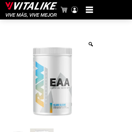
Carrito
Mi
cuenta