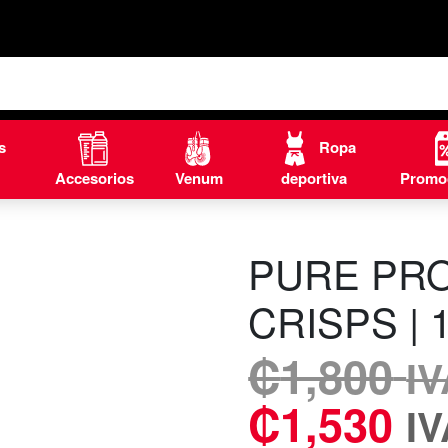
s
Ropa
Accesorios
Venum
deportiva
Promo
PURE PR
CRISPS | 
₡
1,800
I
₡
1,530
I