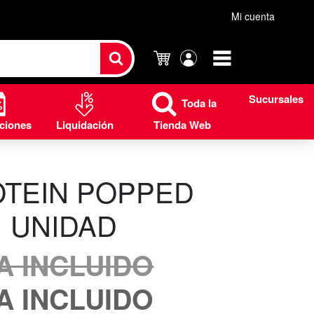
Mi cuenta
Carrito
Mi
cuenta
Sucursales
Toda la
ciones
Liquidación
Tienda Web
OTEIN POPPED
1 UNIDAD
VA INCLUIDO
VA INCLUIDO