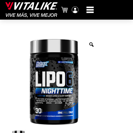
Carrito
Mi
cuenta