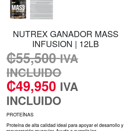
NUTREX GANADOR MASS
INFUSION | 12LB
₡
55,500
IVA
INCLUIDO
₡
49,950
IVA
INCLUIDO
PROTEÍNAS
Proteína de alta calidad ideal para apoyar el desarrollo y
recuperación muscular. Ayuda a cumplir los