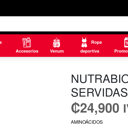
s
Ropa
Accesorios
Venum
deportiva
Promo
NUTRABIO
SERVIDA
₡
24,900
AMINOÁCIDOS