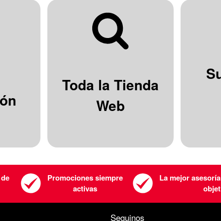
S
Toda la Tienda
ión
Web
 de
Promociones siempre
La mejor asesoría
activas
objet
Seguinos