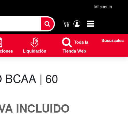
Mi cuenta
Carrito
Mi
cuenta
Sucursales
Toda la
ciones
Liquidación
Tienda Web
 BCAA | 60
S
IVA INCLUIDO